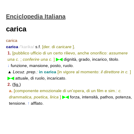
Enciclopedia Italiana
carica
carica
carica
/'karika/
s.f.
[der. di
caricare
]
.
1.
[pubblico ufficio di un certo rilievo, anche onorifico:
assumere
una c.
;
conferire una c.
]
▶◀
dignità, grado, incarico, titolo.
↓
funzione, mansione, posto, ruolo.
▲
Locuz. prep.:
in carica
[in vigore al momento:
il direttore in c.
]
▶◀
attuale, di ruolo, incaricato.
2.
(
fig.
)
a.
[componente emozionale di un'opera, di un film e sim.:
c.
drammatica, poetica, lirica
]
▶◀
forza, intensità, pathos, potenza,
tensione.
↑
afflato.