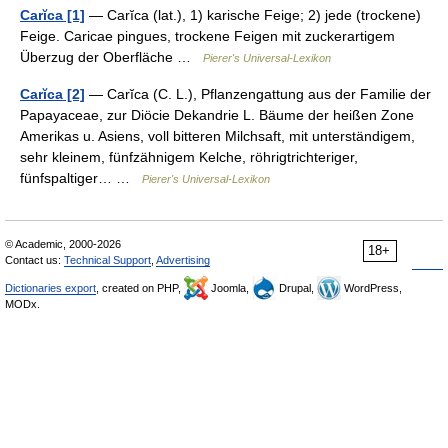
Carĭca [1]
— Carĭca (lat.), 1) karische Feige; 2) jede (trockene)
Feige. Caricae pingues, trockene Feigen mit zuckerartigem
Überzug der Oberfläche …
Pierer's Universal-Lexikon
Carĭca [2]
— Carĭca (C. L.), Pflanzengattung aus der Familie der
Papayaceae, zur Diöcie Dekandrie L. Bäume der heißen Zone
Amerikas u. Asiens, voll bitteren Milchsaft, mit unterständigem,
sehr kleinem, fünfzähnigem Kelche, röhrigtrichteriger,
fünfspaltiger… …
Pierer's Universal-Lexikon
© Academic, 2000-2026
18+
Contact us:
Technical Support
,
Advertising
Dictionaries export
, created on PHP,
Joomla,
Drupal,
WordPress,
MODx.