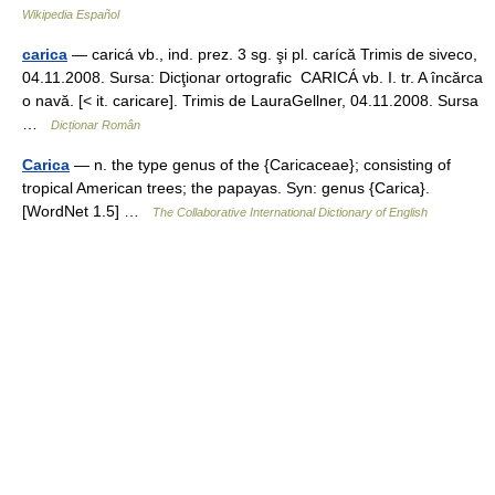
Wikipedia Español
carica
— caricá vb., ind. prez. 3 sg. şi pl. carícă Trimis de siveco,
04.11.2008. Sursa: Dicţionar ortografic CARICÁ vb. I. tr. A încărca
o navă. [< it. caricare]. Trimis de LauraGellner, 04.11.2008. Sursa
…
Dicționar Român
Carica
— n. the type genus of the {Caricaceae}; consisting of
tropical American trees; the papayas. Syn: genus {Carica}.
[WordNet 1.5] …
The Collaborative International Dictionary of English