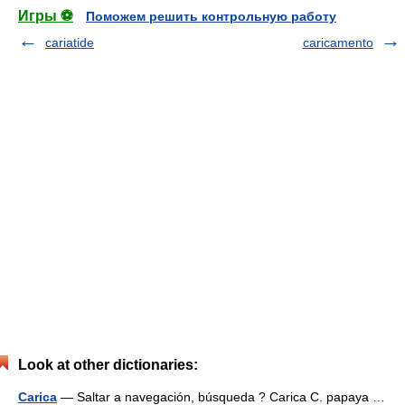
Игры ⚽
Поможем решить контрольную работу
cariatide
caricamento
Look at other dictionaries:
Carica
— Saltar a navegación, búsqueda ? Carica C. papaya …