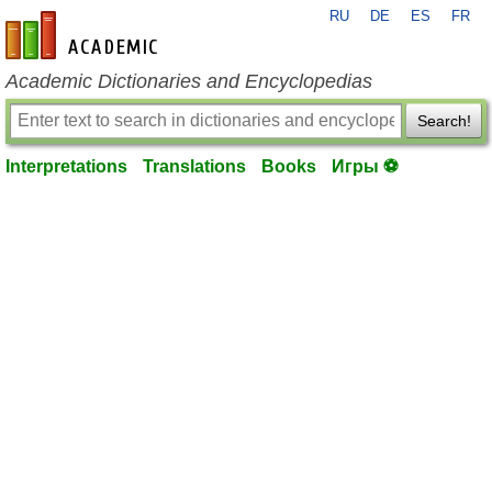
RU
DE
ES
FR
en-academic.com
Academic Dictionaries and Encyclopedias
Search!
Interpretations
Translations
Books
Игры ⚽