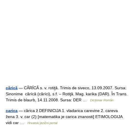
cărică
— CĂRÍCĂ s. v. rotiţă. Trimis de siveco, 13.09.2007. Sursa:
Sinonime cărícă (căríci), s.f. – Rotiţă. Mag. karika (DAR). În Trans.
Trimis de blaurb, 14.11.2008. Sursa: DER …
Dicționar Român
carica
— cȁrica ž DEFINICIJA 1. vladarica carevine 2. careva
žena 3. v. car (2) [matematika je carica znanosti] ETIMOLOGIJA
vidi car …
Hrvatski jezični portal