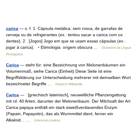
carica
— s. f. 1. Cápsula metálica, sem rosca, de garrafas de
cerveja ou de refrigerantes (ex.: tentou sacar a carica com os
dentes). 2. [Jogos] Jogo em que se usam essas cápsulas (ex.:
jogar à carica). ‣ Etimologia: origem obscura …
Dicionário da Língua
Portuguesa
Carica
— steht für: eine Bezeichnung von Melonenbäumen ein
Volumenmaß, siehe Carica (Einheit) Diese Seite ist eine
Begriffsklärung zur Unterscheidung mehrerer mit demselben Wort
bezeichneter Begriffe …
Deutsch Wikipedia
Carica
— [griechisch lateinisch], neuweltliche Pflanzengattung
mit rd. 40 Arten, darunter der Melonenbaum. Der Milchsaft der Art
Carica papaya enthält ein stark eiweißverdauendes Enzym
(Papain, Papayotin), das als Wurmmittel dient, ferner ein
Alkaloid… …
Universal-Lexikon