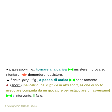
●
Espressioni:
fig.,
tornare alla carica
▶◀
insistere, riprovare,
ritentare.
◀▶
demordere, desistere.
▲
Locuz. prep.:
fig.,
a passo di carica
▶◀
speditamente.
4.
(
sport.
)
[nel calcio, nel
rugby
e in altri sport, azione di solito
irregolare compiuta da un giocatore per ostacolare un avversario]
▶◀
↓
intervento.
‖
fallo.
Enciclopedia Italiana
.
2013
.