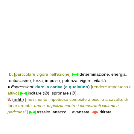
b.
[particolare vigore nell'azione]
▶◀
determinazione, energia,
entusiasmo, forza, impulso, potenza, vigore, vitalità.
●
Espressioni:
dare la carica
(
a qualcuno
)
[rendere impetuoso e
attivo]
▶◀
incitare (∅), spronare (∅).
3.
(
milit.
)
[movimento impetuoso compiuto a piedi o a cavallo, di
forze armate:
una c. di polizia contro i dimostranti violenti e
pericolosi
]
▶◀
assalto, attacco.
↓
avanzata.
◀▶
ritirata.